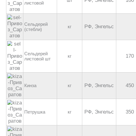
РФ, Энгельс
100
шт
листовой
Сельдерей
РФ, Энгельс
кг
(стебли)
Сельдерей
170
кг
листовой шт
РФ, Энгельс
450
Кинза
кг
РФ, Энгельс
350
Петрушка
кг