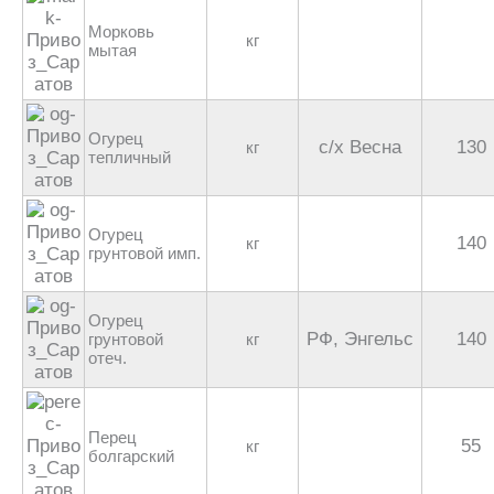
Морковь
кг
мытая
Огурец
с/х Весна
130
кг
тепличный
Огурец
140
кг
грунтовой имп.
Огурец
РФ, Энгельс
140
грунтовой
кг
отеч.
Перец
55
кг
болгарский