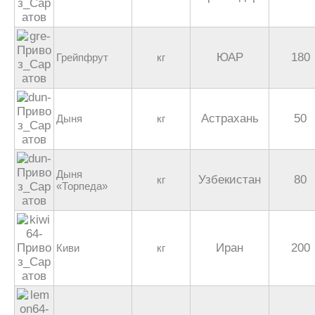
ЮАР
180
Грейпфрут
кг
Астрахань
50
Дыня
кг
Дыня
Узбекистан
80
кг
«Торпеда»
Иран
200
Киви
кг