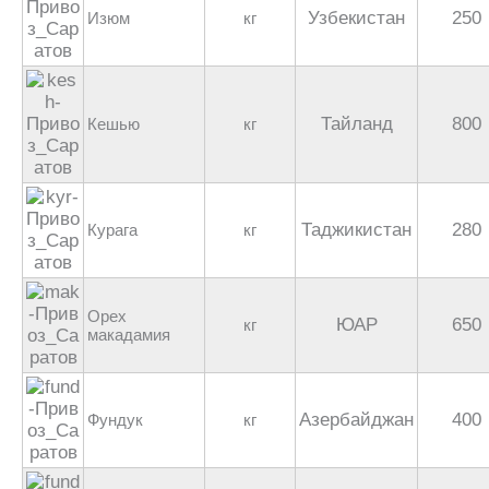
Узбекистан
250
Изюм
кг
Тайланд
800
Кешью
кг
Таджикистан
280
Курага
кг
Орех
ЮАР
650
кг
макадамия
Азербайджан
400
Фундук
кг