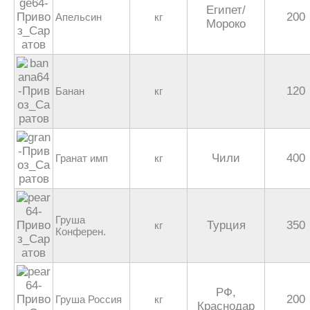
Египет/
200
Апельсин
кг
Мороко
120
Банан
кг
Чили
400
Гранат имп
кг
Груша
Турция
350
кг
Конферен.
РФ,
200
Груша Россия
кг
Краснодар