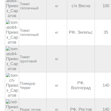
Томат
с/х Весна
100
кг
тепличный
Томат
РФ, Энгельс
35
кг
тепличный
Томат
кг
грунтовой
РФ,
Помидор
140
кг
Черри
Волгоград
РФ, Ростов
140
Редис пучок
кг