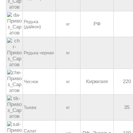
Редька
РФ
кг
(дайкон)
Редька черная
кг
Киркизия
220
Чеснок
кг
35
Тыква
кг
Салат