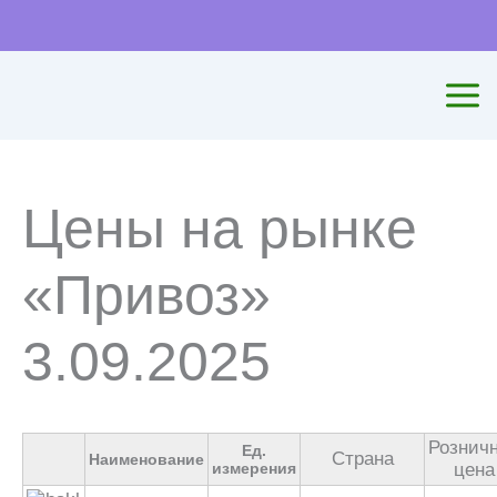
Перейти
к
содержимому
Цены на рынке
«Привоз»
3.09.2025
Рознич
Ед.
Страна
Наименование
измерения
цена