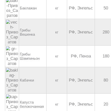
РФ, Энгельс
50
Баклажан
кг
Грибы
РФ, Энгельс
280
кг
Вешенка
Грибы
РФ, Пенза
180
кг
Шампиньон
РФ, Энгельс
80
Кабачки
кг
Капуста
РФ, Энгельс
20
кг
белокочанная