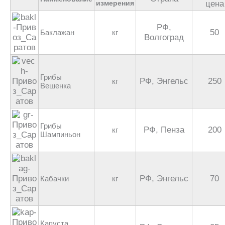
измерения
цена
РФ,
50
Баклажан
кг
Волгоград
Грибы
РФ, Энгельс
250
кг
Вешенка
Грибы
РФ, Пенза
200
кг
Шампиньон
РФ, Энгельс
70
Кабачки
кг
Капуста