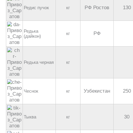
РФ Ростов
130
Редис пучок
кг
Редька
РФ
кг
(дайкон)
Редька черная
кг
Узбекистан
250
Чеснок
кг
30
Тыква
кг