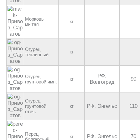
Морковь
кг
мытая
Огурец
кг
тепличный
РФ,
Огурец
90
кг
грунтовой имп.
Волгоград
Огурец
РФ, Энгельс
110
грунтовой
кг
отеч.
Перец
РФ, Энгельс
70
кг
болгарский