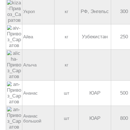
РФ, Энгельс
300
Укроп
кг
Узбекистан
250
Айва
кг
Алыча
кг
ЮАР
500
Ананас
шт
Ананас
ЮАР
800
шт
большой