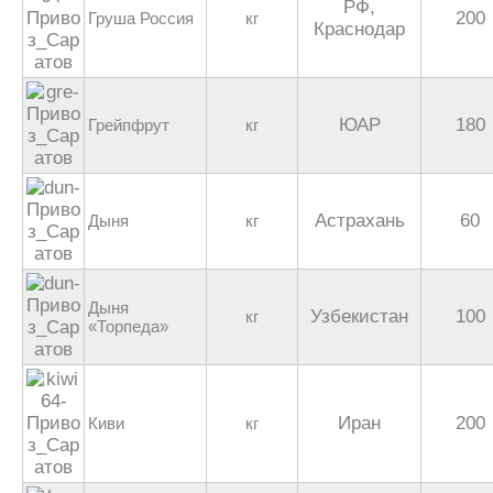
РФ,
200
Груша Россия
кг
Краснодар
ЮАР
180
Грейпфрут
кг
Астрахань
60
Дыня
кг
Дыня
Узбекистан
100
кг
«Торпеда»
Иран
200
Киви
кг