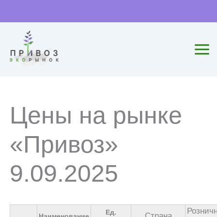
Перейти
к
содержимому
Цены на рынке
«Привоз»
9.09.2025
Рознич
Ед.
Страна
Наименование