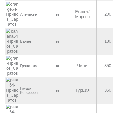
Египет/
200
Апельсин
кг
Мороко
130
Банан
кг
Чили
350
Гранат имп
кг
Груша
Турция
350
кг
Конферен.