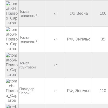
Томат
с/х Весна
100
кг
тепличный
Томат
РФ, Энгельс
35
кг
тепличный
Томат
кг
грунтовой
Помидор
РФ, Энгельс
110
кг
Черри