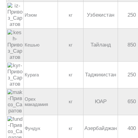
Узбекистан
250
Изюм
кг
Тайланд
850
Кешью
кг
Таджикистан
250
Курага
кг
Орех
ЮАР
650
кг
макадамия
Азербайджан
400
Фундук
кг