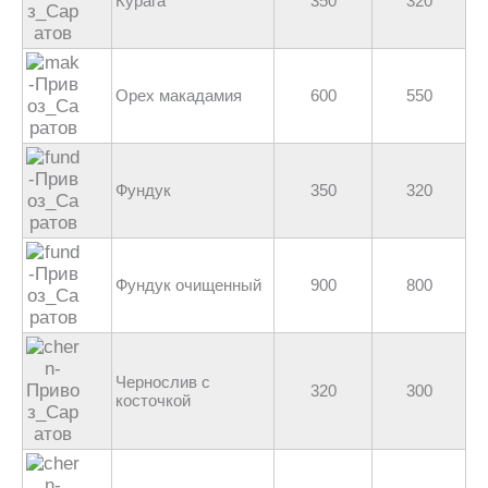
Курага
350
320
Орех макадамия
600
550
Фундук
350
320
Фундук очищенный
900
800
Чернослив с
320
300
косточкой