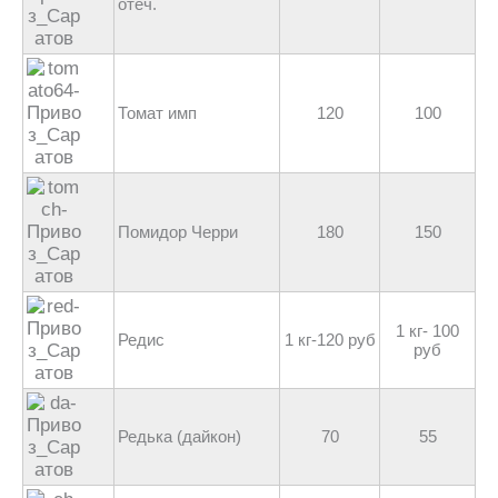
отеч.
Томат имп
120
100
Помидор Черри
180
150
1 кг- 100
Редис
1 кг-120 руб
руб
Редька (дайкон)
70
55