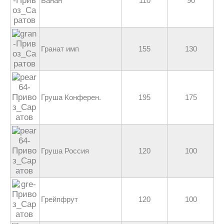
Банан
110
90
Гранат имп
155
130
Груша Конферен.
195
175
Груша Россия
120
100
Грейпфрут
120
100