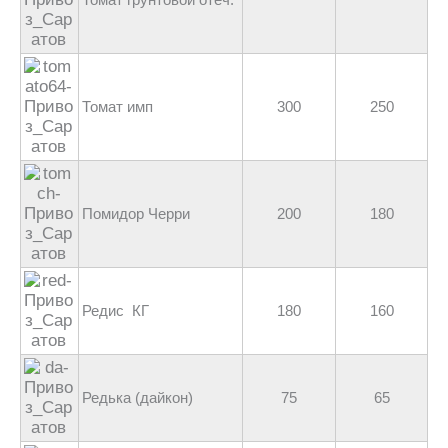
Томат имп
300
250
Помидор Черри
200
180
Редис КГ
180
160
Редька (дайкон)
75
65