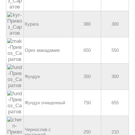
Курага
380
300
Орех макадамия
650
550
Фундук
350
300
Фундук очищенный
750
655
Чернослив с
250
210
косточкой