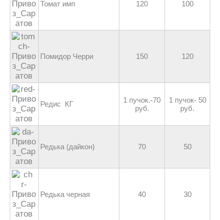
Томат имп
120
100
Помидор Черри
150
120
1 пучок.-70
1 пучок- 50
Редис КГ
руб.
руб.
Редька (дайкон)
70
50
Редька черная
40
30