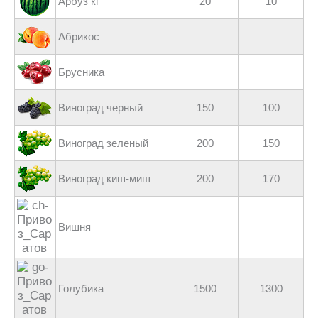
Арбуз кг
20
10
Абрикос
Брусника
Виноград черный
150
100
Виноград зеленый
200
150
Виноград киш-миш
200
170
Вишня
Голубика
1500
1300