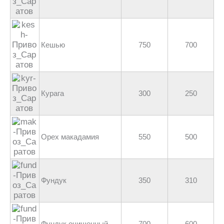
Кешью
750
700
Курага
300
250
Орех макадамия
550
500
Фундук
350
310
Фундук очищенный
700
600