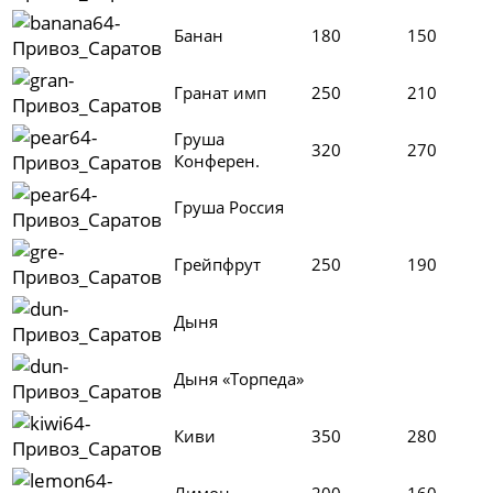
Банан
180
150
Гранат имп
250
210
Груша
320
270
Конферен.
Груша Россия
Грейпфрут
250
190
Дыня
Дыня «Торпеда»
Киви
350
280
Лимон
200
160