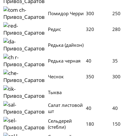
Помидор Черри
300
250
Редис
320
280
Редька (дайкон)
Редька черная
40
35
Чеснок
350
300
Тыква
Салат листовой
40
40
шт
Сельдерей
180
150
(стебли)