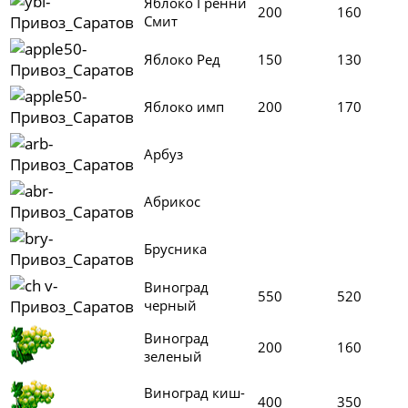
Яблоко Гренни
200
160
Смит
Яблоко Ред
150
130
Яблоко имп
200
170
Арбуз
Абрикос
Брусника
Виноград
550
520
черный
Виноград
200
160
зеленый
Виноград киш-
400
350