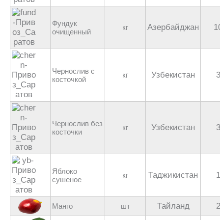
Фундук
Азербайджан
1
кг
очищенный
Чернослив с
Узбекистан
кг
косточкой
Чернослив без
Узбекистан
кг
косточки
Яблоко
Таджикистан
кг
сушеное
Тайланд
Манго
шт