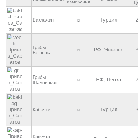
измерения
ц
Турция
Баклажан
кг
Грибы
РФ, Энгельс
кг
Вешенка
Грибы
РФ, Пенза
кг
Шампиньон
Турция
Кабачки
кг
Капуста