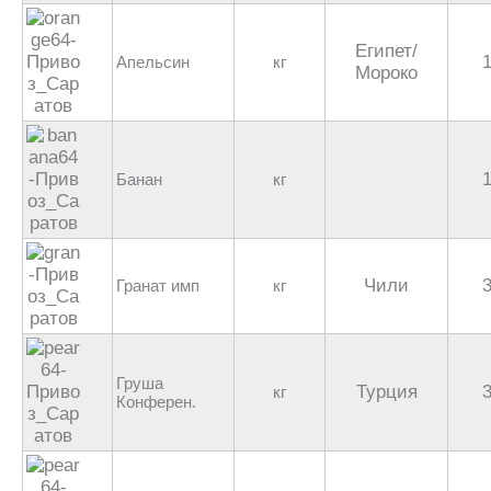
Египет/
Апельсин
кг
Мороко
Банан
кг
Чили
Гранат имп
кг
Груша
Турция
кг
Конферен.