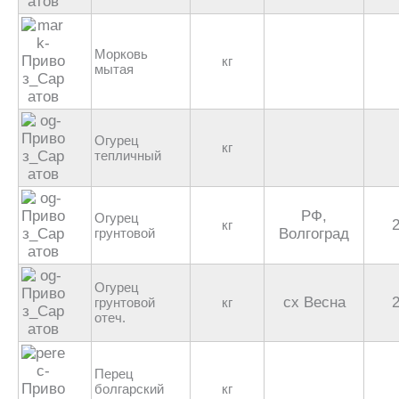
Морковь
кг
мытая
Огурец
кг
тепличный
РФ,
Огурец
кг
грунтовой
Волгоград
Огурец
сх Весна
грунтовой
кг
отеч.
Перец
болгарский
кг