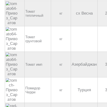
Томат
сх Весна
кг
тепличный
Томат
кг
грунтовой
Азербайджан
Томат имп
кг
Помидор
Турция
кг
Черри