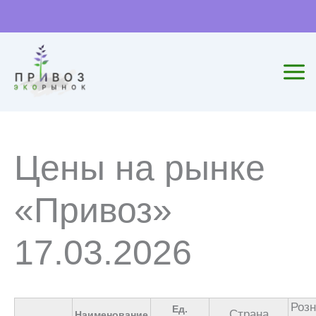
Перейти
к
содержимому
Цены на рынке
«Привоз»
17.03.2026
Роз
Ед.
Страна
Наименование