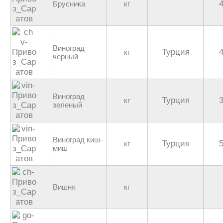
Брусника
кг
Виноград
Турция
кг
черный
Виноград
Турция
кг
зеленый
Виноград киш-
Турция
кг
миш
Вишня
кг