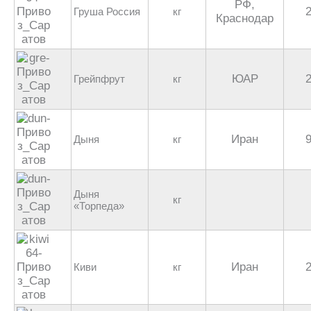
РФ,
Груша Россия
кг
Краснодар
ЮАР
Грейпфрут
кг
Иран
Дыня
кг
Дыня
кг
«Торпеда»
Иран
Киви
кг