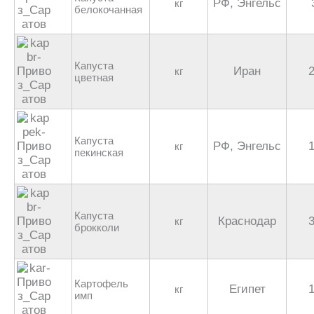
РФ, Энгельс
кг
белокочанная
Капуста
Иран
кг
цветная
Капуста
РФ, Энгельс
кг
пекинская
Капуста
Краснодар
кг
брокколи
Картофель
Египет
кг
имп