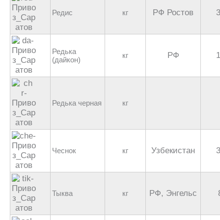
РФ Ростов
Редис
кг
Редька
РФ
кг
(дайкон)
Редька черная
кг
Узбекистан
Чеснок
кг
РФ, Энгельс
Тыква
кг