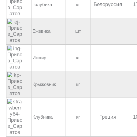
Белоруссия
1
Голубика
кг
Ежевика
шт
Инжир
кг
Крыжовник
кг
Греция
1
Клубника
кг