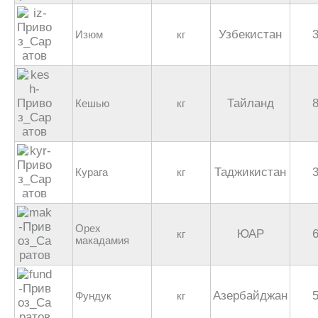
Узбекистан
Изюм
кг
Тайланд
Кешью
кг
Таджикистан
Курага
кг
Орех
ЮАР
кг
макадамия
Азербайджан
Фундук
кг