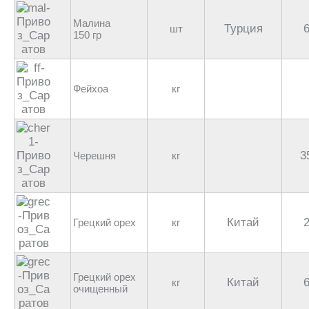
Малина
Турция
шт
150 гр
Фейхоа
кг
3
Черешня
кг
Китай
Грецкий орех
кг
Грецкий орех
Китай
кг
очищенный