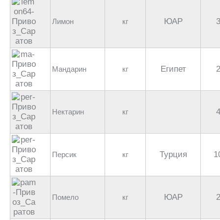
ЮАР
Лимон
кг
Египет
Мандарин
кг
Нектарин
кг
Турция
1
Персик
кг
ЮАР
Помело
кг