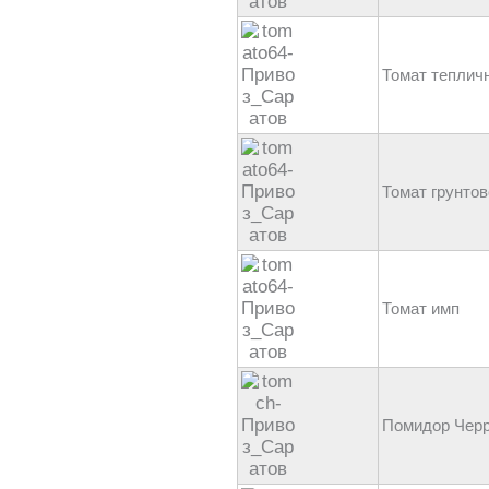
Томат теплич
Томат грунтов
Томат имп
Помидор Чер