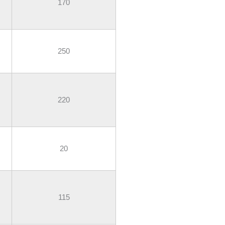
170
250
220
20
115