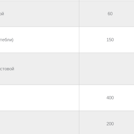
ой
60
тебли)
150
стовой
400
200