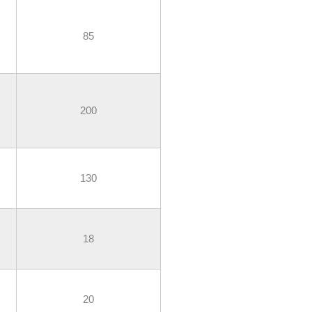
85
200
130
18
20