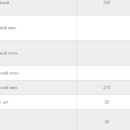
чный
250
вой имп.
вой отеч.
кий отеч.
ский имп.
270
й шт
20
30