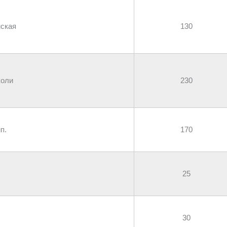
нская
130
коли
230
п.
170
25
30