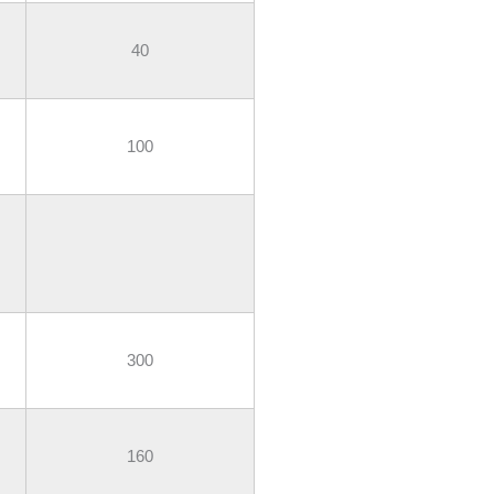
40
100
300
160