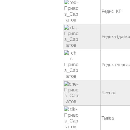
Редис КГ
Редька (дайко
Редька черна
Чеснок
Тыква