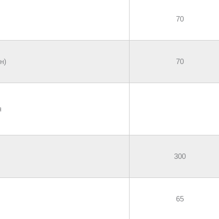
70
н)
70
я
300
65