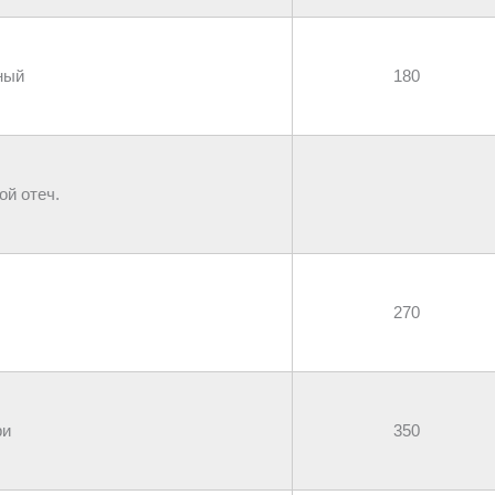
ный
180
ой отеч.
270
ри
350