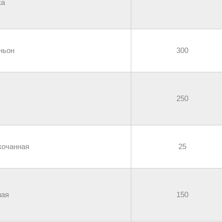
ка
ньон
300
250
кочанная
25
ная
150