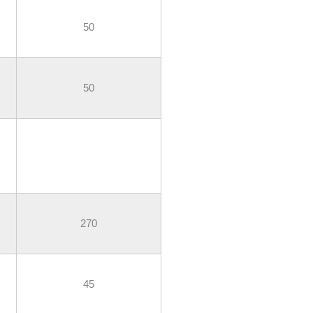
50
50
270
45