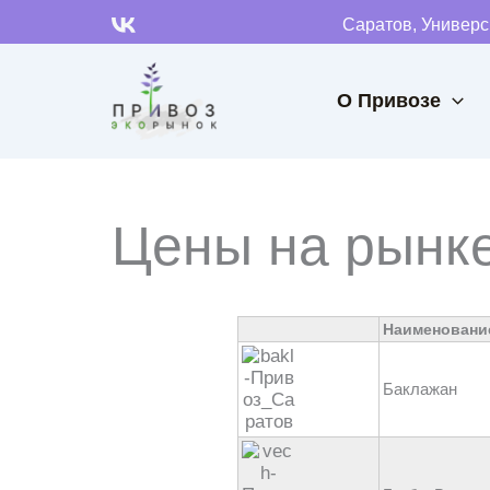
Перейти
Саратов, Универ
к
содержимому
О Привозе
Цены на рынке
Наименовани
Баклажан