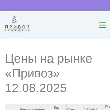
Перейти
к
содержимому
Цены на рынке
«Привоз»
12.08.2025
Ро
Ед.
Страна
Наименование
Сорт