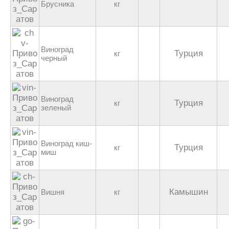
Брусника
кг
Виноград
Турция
кг
черный
Виноград
Турция
кг
зеленый
Виноград киш-
Турция
кг
миш
Камышин
Вишня
кг