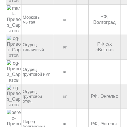
РФ,
Морковь
кг
мытая
Волгоград
РФ с/х
Огурец
кг
тепличный
«Весна»
Огурец
кг
грунтовой имп.
Огурец
РФ, Энгельс
грунтовой
кг
отеч.
Перец
РФ, Энгельс
кг
болгарский