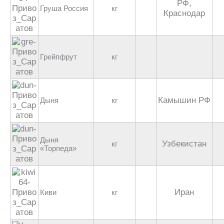
РФ,
Груша Россия
кг
Краснодар
Грейпфрут
кг
Камышин РФ
Дыня
кг
Дыня
Узбекистан
кг
«Торпеда»
Иран
Киви
кг