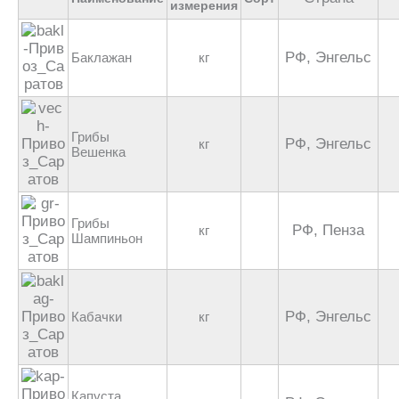
измерения
РФ, Энгельс
Баклажан
кг
Грибы
РФ, Энгельс
кг
Вешенка
Грибы
РФ, Пенза
кг
Шампиньон
РФ, Энгельс
Кабачки
кг
Капуста