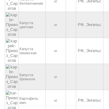
РФ, Энгельс
кг
белокочанная
Капуста
РФ, Энгельс
кг
цветная
Капуста
РФ, Энгельс
кг
пекинская
Капуста
кг
брокколи
Картофель
РФ, Энгельс
кг
имп.