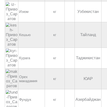
Узбекистан
Изюм
кг
Тайланд
Кешью
кг
Таджикистан
Курага
кг
Орех
ЮАР
кг
макадамия
Азербайджан
Фундук
кг