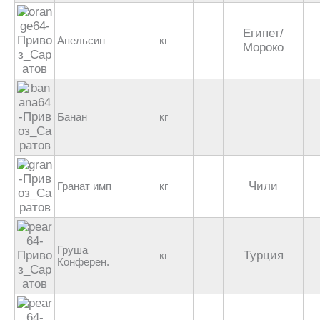
Египет/
Апельсин
кг
Мороко
Банан
кг
Чили
Гранат имп
кг
Груша
Турция
кг
Конферен.