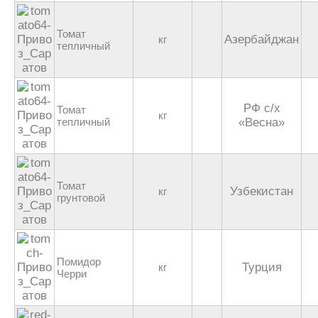
Томат
Азербайджан
кг
тепличный
РФ с/х
Томат
кг
тепличный
«Весна»
Томат
Узбекистан
кг
грунтовой
Помидор
Турция
кг
Черри