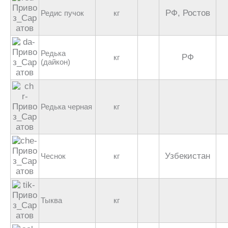
РФ, Ростов
Редис пучок
кг
Редька
РФ
кг
(дайкон)
Редька черная
кг
Узбекистан
Чеснок
кг
Тыква
кг